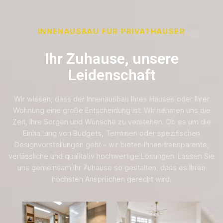
INNENAUSBAU FÜR PRIVATHÄUSER
Ihr Zuhause, unsere
Leidenschaft
Wir wissen, dass der Innenausbau Ihres Hauses oder Ihrer
Wohnung eine große Entscheidung ist. Wir nehmen uns die
Zeit, Ihre Sorgen und Wünsche zu verstehen. Ob es um die
Einhaltung von Budgets, Terminen oder spezifischen
Designvorstellungen geht – wir bieten Ihnen transparente,
verlässliche und qualitativ hochwertige Lösungen. Lassen Sie
uns gemeinsam Ihr Zuhause so gestalten, dass es Ihren
höchsten Ansprüchen gerecht wird.