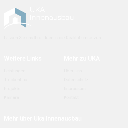
Lassen Sie uns Ihre Ideen in die Realität umsetzen.
Weitere Links
Mehr zu UKA
Leistungen
Über Uns
Trockenbau
Datenschutz
Projekte
Impressum
Karriere
Kontakt
Mehr über Uka Innenausbau