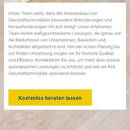
Unser Team weiß, dass der Innenausbau von
Geschäftsimmobilien besondere Anforderungen und
Herausforderungen mit sich bringt. Unser erfahrenes
Team bietet maßgeschneiderte Lösungen, die genau auf
die Bedürfnisse von Unternehmen, Bauleitern und
Architekten abgestimmt sind. Von der ersten Planung bis
zur finalen Umsetzung sorgen wir für höchste Qualität
und Effizienz. Kontaktieren Sie uns, um mehr über unsere
spezialisierten Leistungen zu erfahren und wie wir Ihre
Geschäftsimmobilie optimieren können.
Kostenlos beraten lassen